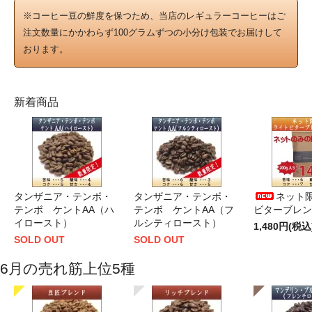
※コーヒー豆の鮮度を保つため、当店のレギュラーコーヒーはご
注文数量にかかわらず100グラムずつの小分け包装でお届けして
おります。
新着商品
タンザニア・テンボ・
タンザニア・テンボ・
ネット限
テンボ ケントAA（ハ
テンボ ケントAA（フ
ビターブレンド
イロースト）
ルシティロースト）
1,480円(税込
SOLD OUT
SOLD OUT
6月の売れ筋上位5種