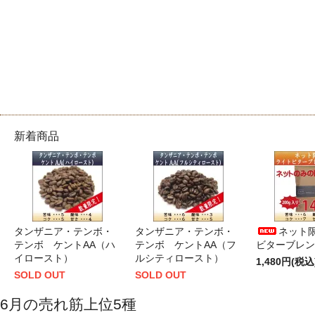
新着商品
タンザニア・テンボ・
タンザニア・テンボ・
ネット限
テンボ ケントAA（ハ
テンボ ケントAA（フ
ビターブレンド
イロースト）
ルシティロースト）
1,480円(税込
SOLD OUT
SOLD OUT
6月の売れ筋上位5種