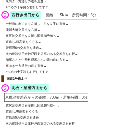
東向き一方通行の道を直進→
4つめの十字路を右折してすぐ
2
西行き出口から
距離：1.5Kｍ・所要時間：5分
一般道に出てすぐ左折し、川を左手に直進→
湊川大橋交差点を右折→
東尻池交差点を左折し国道28号線へ→
直進しJR高架をくぐる→
菅原通5の交差点を通過→
次の姫路信用金神戸西支店庫のある交差点を右折→
卵屋さんと中華料理屋さんの間の道に入る→
東向き一方通行の道を直進→
4つめの十字路を右折してすぐ
国道2号線より
3
明石・須磨方面から
東尻池交差点からの距離：700ｍ・所要時間：3分
東尻池交差点を左折し国道28号線へ→
直進しJR高架をくぐる→
菅原通5の交差点を通過→
次の姫路信用金庫神戸西支店のある交差点を右折→