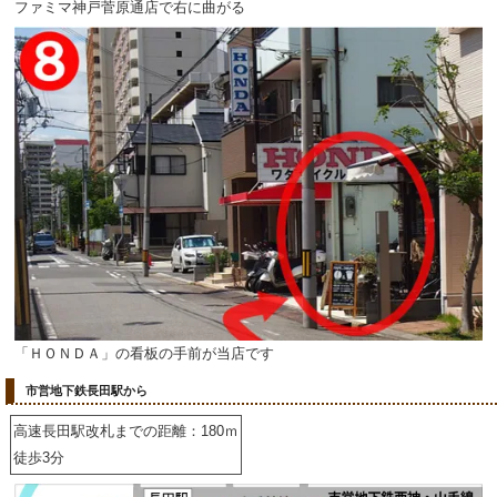
ファミマ神戸菅原通店で右に曲がる
「ＨＯＮＤＡ」の看板の手前が当店です
市営地下鉄長田駅から
高速長田駅改札までの距離：180ｍ
徒歩3分