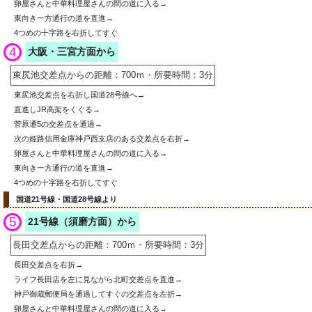
卵屋さんと中華料理屋さんの間の道に入る→
東向き一方通行の道を直進→
4つめの十字路を右折してすぐ
4
大阪・三宮方面から
東尻池交差点からの距離：700ｍ・所要時間：3分
東尻池交差点を右折し国道28号線へ→
直進しJR高架をくぐる→
菅原通5の交差点を通過→
次の姫路信用金庫神戸西支店のある交差点を右折→
卵屋さんと中華料理屋さんの間の道に入る→
東向き一方通行の道を直進→
4つめの十字路を右折してすぐ
国道21号線・国道28号線より
5
21号線（須磨方面）から
長田交差点からの距離：700ｍ・所要時間：3分
長田交差点を右折→
ライフ長田店を左に見ながら北町交差点を直進→
神戸御蔵郵便局を通過してすぐの交差点を左折→
卵屋さんと中華料理屋さんの間の道に入る→