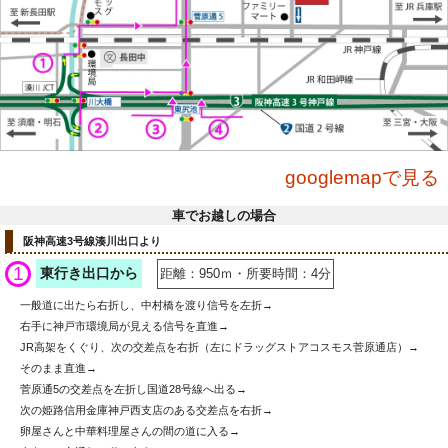
googlemapで見る
車でお越しの場合
阪神高速3号線湊川出口より
1
東行き出口から
距離：950ｍ・所要時間：4分
一般道に出たら右折し、中村橋を渡り信号を左折→
右手に神戸市環境局が見える信号を直進→
JR高架をくぐり、次の交差点を右折（左にドラッグストアコスモス菅原通店）→
そのまま直進→
菅原通5の交差点を左折し国道28号線へ出る→
次の姫路信用金庫神戸西支店のある交差点を右折→
卵屋さんと中華料理屋さんの間の道に入る→