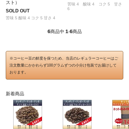
スト）
苦味 4 酸味 4 コク 5 甘さ
6
SOLD OUT
苦味 5 酸味 4 コク 5 甘さ 4
6
1
6
商品中
-
商品
※コーヒー豆の鮮度を保つため、当店のレギュラーコーヒーはご
注文数量にかかわらず100グラムずつの小分け包装でお届けして
おります。
新着商品