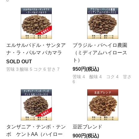
6
エルサルバドル・サンタア
ブラジル・バヘイロ農園
ナ・ラ・パルマ パカマラ
（ミディアムハイロース
ト）
SOLD OUT
950円(税込)
苦味 3 酸味 5 コク 6 甘さ 7
苦味 4 酸味 4 コク 4 甘さ
6
タンザニア・テンボ・テン
豆匠ブレンド
ボ ケントAA（ハイロー
900円(税込)