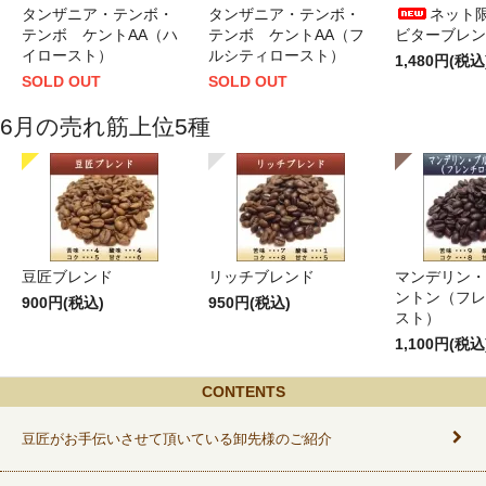
タンザニア・テンボ・
タンザニア・テンボ・
ネット限
テンボ ケントAA（ハ
テンボ ケントAA（フ
ビターブレンド
イロースト）
ルシティロースト）
1,480円(税込
SOLD OUT
SOLD OUT
6月の売れ筋上位5種
豆匠ブレンド
リッチブレンド
マンデリン・
ントン（フレ
900円(税込)
950円(税込)
スト）
1,100円(税込
CONTENTS
豆匠がお手伝いさせて頂いている卸先様のご紹介