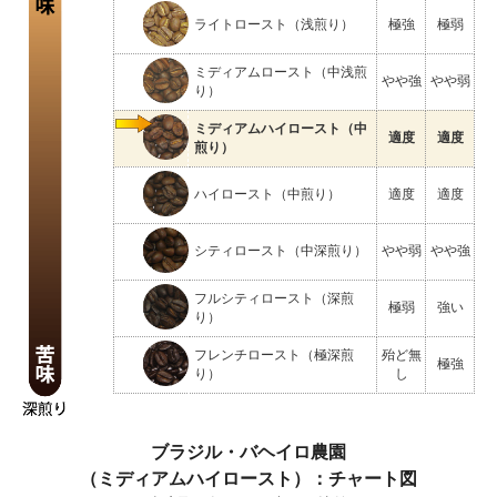
ライトロースト（浅煎り）
極強
極弱
ミディアムロースト（中浅煎
やや強
やや弱
り）
ミディアムハイロースト（中
適度
適度
煎り）
ハイロースト（中煎り）
適度
適度
シティロースト（中深煎り）
やや弱
やや強
フルシティロースト（深煎
極弱
強い
り）
フレンチロースト（極深煎
殆ど無
極強
り）
し
ブラジル・バヘイロ農園
（ミディアムハイロースト）：チャート図