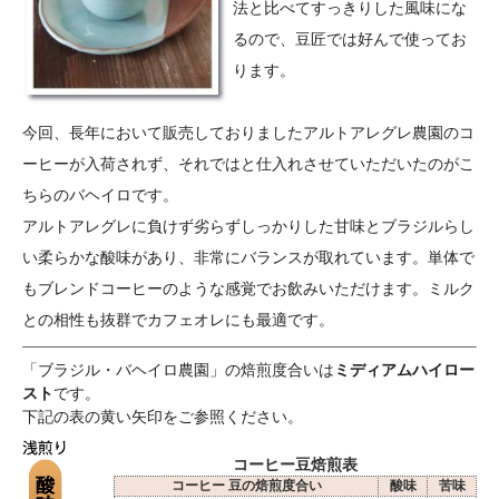
法と比べてすっきりした風味にな
るので、豆匠では好んで使ってお
ります。
今回、長年において販売しておりましたアルトアレグレ農園のコ
ーヒーが入荷されず、それではと仕入れさせていただいたのがこ
ちらのバヘイロです。
アルトアレグレに負けず劣らずしっかりした甘味とブラジルらし
い柔らかな酸味があり、非常にバランスが取れています。単体で
もブレンドコーヒーのような感覚でお飲みいただけます。ミルク
との相性も抜群でカフェオレにも最適です。
「ブラジル・バヘイロ農園」の焙煎度合いは
ミディアムハイロー
スト
です。
下記の表の黄い矢印をご参照ください。
コーヒー豆焙煎表
コーヒー 豆の焙煎度合い
酸味
苦味