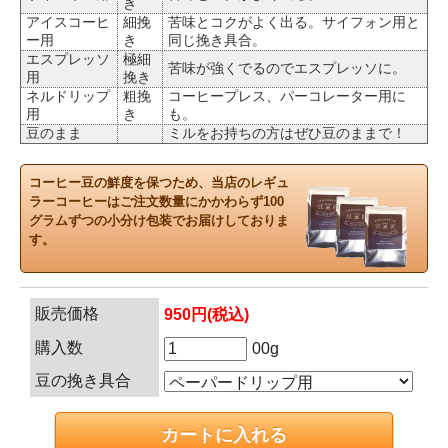
き
アイスコーヒ
細挽
苦味とコクがよく出る。サイフォン用と
ー用
き
同じ挽き具合。
エスプレッソ
極細
苦味が強くでるのでエスプレッソに。
用
挽き
ネルドリップ
粗挽
コーヒープレス、パーコレーター用に
用
き
も。
豆のまま
ミルをお持ちの方はぜひ豆のままで！
コーヒー豆の鮮度を保つため、当店のレギュ
ラーコーヒーはご注文数量にかかわらず100
グラムずつの小分け包装でお届けしておりま
す。
販売価格
950円(税込)
購入数
00g
豆の挽き具合