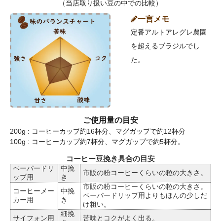
（当店取り扱い豆の中での比較）
一言メモ
定番アルトアレグレ農園
を超えるブラジルでし
た。
ご使用量の目安
200g : コーヒーカップ約16杯分、マグガップで約12杯分
100g : コーヒーカップ約7杯分、マグガップで約5杯分。
コーヒー豆挽き具合の目安
ペーパードリ
中挽
市販の粉コーヒーくらいの粒の大きさ。
ップ用
き
市販の粉コーヒーくらいの粒の大きさ。
コーヒーメー
中挽
ペーパードリップ用よりもほんの少しだ
カー用
き
け粗い。
細挽
サイフォン用
苦味とコクがよく出る。