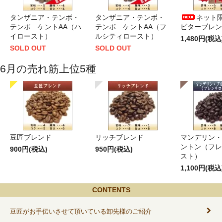
タンザニア・テンボ・
タンザニア・テンボ・
ネット限
テンボ ケントAA（ハ
テンボ ケントAA（フ
ビターブレンド
イロースト）
ルシティロースト）
1,480円(税込
SOLD OUT
SOLD OUT
6月の売れ筋上位5種
豆匠ブレンド
リッチブレンド
マンデリン・
ントン（フレ
900円(税込)
950円(税込)
スト）
1,100円(税込
CONTENTS
豆匠がお手伝いさせて頂いている卸先様のご紹介