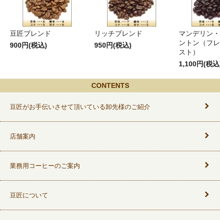
豆匠ブレンド
リッチブレンド
マンデリン・
ントン（フレ
900円(税込)
950円(税込)
スト）
1,100円(税込
CONTENTS
豆匠がお手伝いさせて頂いている卸先様のご紹介
店舗案内
業務用コーヒーのご案内
豆匠について