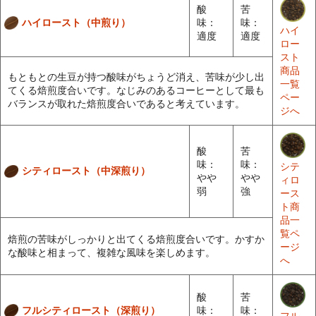
酸
苦
ハイロースト（中煎り）
味：
味：
ハイ
適度
適度
ロー
スト
商品
もともとの生豆が持つ酸味がちょうど消え、苦味が少し出
一覧
てくる焙煎度合いです。なじみのあるコーヒーとして最も
ペー
バランスが取れた焙煎度合いであると考えています。
ジへ
酸
苦
味：
味：
シテ
シティロースト（中深煎り）
やや
やや
ィロ
弱
強
ース
ト商
品一
覧ペ
焙煎の苦味がしっかりと出てくる焙煎度合いです。かすか
ージ
な酸味と相まって、複雑な風味を楽しめます。
へ
酸
苦
フルシティロースト（深煎り）
味：
味：