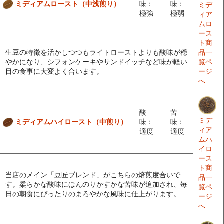
ミディアムロースト（中浅煎り）
味：
味：
ミデ
極強
極弱
ィア
ムロ
ース
ト商
生豆の特徴を活かしつつもライトローストよりも酸味が穏
品一
やかになり、シフォンケーキやサンドイッチなど味が軽い
覧ペ
目の食事に大変よく合います。
ージ
へ
酸
苦
ミデ
ミディアムハイロースト（中煎り）
味：
味：
ィア
適度
適度
ムハ
イロ
ース
ト商
当店のメイン「豆匠ブレンド」がこちらの焙煎度合いで
品一
す。柔らかな酸味にほんのりかすかな苦味が追加され、毎
覧ペ
日の朝食にぴったりのまろやかな風味に仕上がります。
ージ
へ