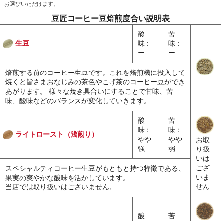
お選びいただけます。
豆匠コーヒー豆焙煎度合い説明表
酸
苦
生豆
味：
味：
ー
ー
焙煎する前のコーヒー生豆です。これを焙煎機に投入して
焼くと皆さまおなじみの茶色やこげ茶のコーヒー豆ができ
あがります。 様々な焼き具合いにすることで甘味、苦
味、酸味などのバランスが変化していきます。
酸
苦
味：
味：
ライトロースト（浅煎り）
やや
やや
お取
強
弱
り扱
いは
ござ
スペシャルティコーヒー生豆がもともと持つ特徴である、
いま
果実の爽やかな酸味を活かしています。
せん
当店では取り扱いはございません。
酸
苦