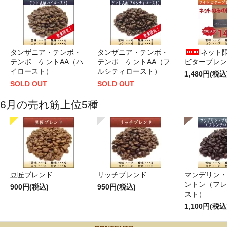
タンザニア・テンボ・
タンザニア・テンボ・
ネット限
テンボ ケントAA（ハ
テンボ ケントAA（フ
ビターブレンド
イロースト）
ルシティロースト）
1,480円(税込
SOLD OUT
SOLD OUT
6月の売れ筋上位5種
豆匠ブレンド
リッチブレンド
マンデリン・
ントン（フレ
900円(税込)
950円(税込)
スト）
1,100円(税込