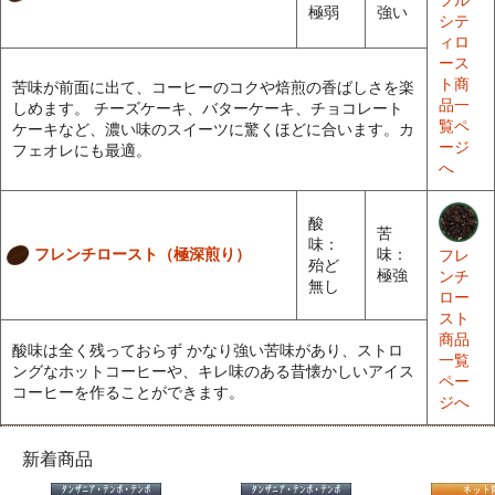
フル
極弱
強い
シテ
ィロ
ース
ト商
苦味が前面に出て、コーヒーのコクや焙煎の香ばしさを楽
品一
しめます。 チーズケーキ、バターケーキ、チョコレート
覧ペ
ケーキなど、濃い味のスイーツに驚くほどに合います。カ
ージ
フェオレにも最適。
へ
酸
苦
味：
フレンチロースト（極深煎り）
味：
フレ
殆ど
極強
ンチ
無し
ロー
スト
商品
酸味は全く残っておらず かなり強い苦味があり、ストロ
一覧
ングなホットコーヒーや、キレ味のある昔懐かしいアイス
ペー
コーヒーを作ることができます。
ジへ
新着商品