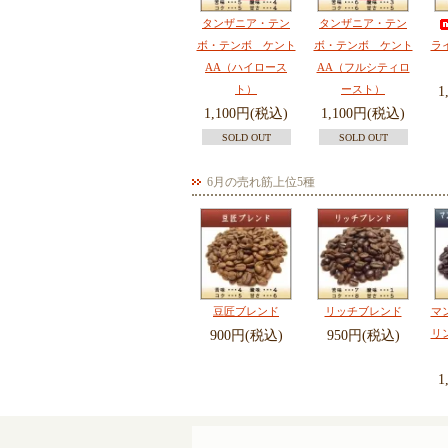
タンザニア・テン
タンザニア・テン
ボ・テンボ ケント
ボ・テンボ ケント
ラ
AA（ハイロース
AA（フルシティロ
ト）
ースト）
1
1,100円(税込)
1,100円(税込)
SOLD OUT
SOLD OUT
6月の売れ筋上位5種
豆匠ブレンド
リッチブレンド
マ
リ
900円(税込)
950円(税込)
1