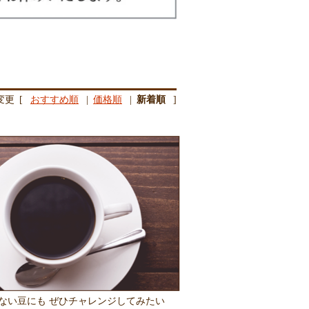
変更
[
おすすめ順
|
価格順
|
新着順
]
ない豆にも ぜひチャレンジしてみたい