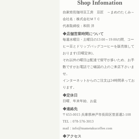
Shop Infomation
自家焙煎珈琲豆工房 豆匠 ～まめのたくみ～
会社名：株式会社ＭＴＣ
代表取締役：和田 洋
◆店舗営業時間について
毎週水曜日・土曜日の13:00～19:00の間、コー
ヒー豆とドリップバッグコーヒーを販売致して
おります(日曜定休)。
それ以外の曜日は配達で留守が多いため、お手
数ですがお電話でご確認の上のご来店下さいま
せ。
インターネットからのご注文は24時間承ってお
ります。
◆定休日
日曜、年末年始、お盆
◆連絡先
〒653-0015 兵庫県神戸市長田区菅原通2-108
TEL：078-576-3013
mail：info@mametakucoffee.com
◆アクセス