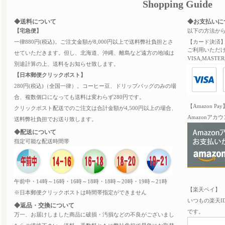
Shopping Guide
◆送料について
◆お支払いに
【宅急便】
以下の方法か
一律880円(税込)。ご注文金額が8,000円以上で送料弊社負担とさ
【カード決済
ご利用いただ
せていただきます。但し、北海道、沖縄、離島など遠方の地域は
VISA,MASTER
別途計算の上、送料をお知らせ致します。
【日本郵便クリックポスト】
280円(税込)（全国一律）。コーヒー豆、ドリップバッグのみの場
合、複数個口になっても送料は変わらず280円です。
【Amazon 
クリックポスト配送でのご注文は合計金額が4,500円以上の場合、
Amazonア
送料弊社負担でお送り致します。
◆配送について
指定可能な配送時間帯
午前中・14時～16時・16時～18時・18時～20時・19時～21時
【楽天ペ
※日本郵便クリックポストは時間帯指定ができません
いつもの楽天I
◆返品・交換について
です。
万一、お届けしました商品に破損・汚損などの不良がございまし