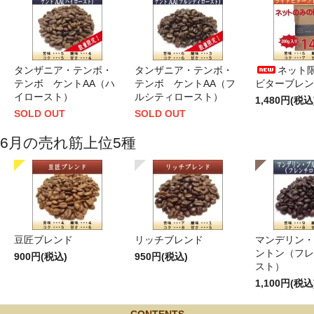
タンザニア・テンボ・
タンザニア・テンボ・
ネット限
テンボ ケントAA（ハ
テンボ ケントAA（フ
ビターブレンド
イロースト）
ルシティロースト）
1,480円(税込
SOLD OUT
SOLD OUT
6月の売れ筋上位5種
豆匠ブレンド
リッチブレンド
マンデリン・
ントン（フレ
900円(税込)
950円(税込)
スト）
1,100円(税込