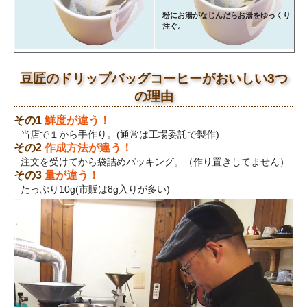
粉にお湯がなじんだらお湯をゆっくり
注ぐ。
豆匠のドリップバッグコーヒーがおいしい3つ
の理由
その1
鮮度が違う！
当店で１から手作り。(通常は工場委託で製作)
その2
作成方法が違う！
注文を受けてから袋詰めパッキング。（作り置きしてません）
その3
量が違う！
たっぷり10g(市販は8g入りが多い)