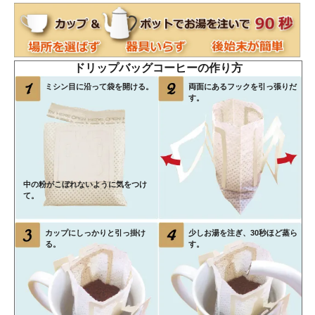
ドリップバッグコーヒーの作り方
ミシン目に沿って袋を開ける。
両面にあるフックを引っ張りだ
す。
中の粉がこぼれないように気をつけ
て。
カップにしっかりと引っ掛け
少しお湯を注ぎ、30秒ほど蒸ら
る。
す。